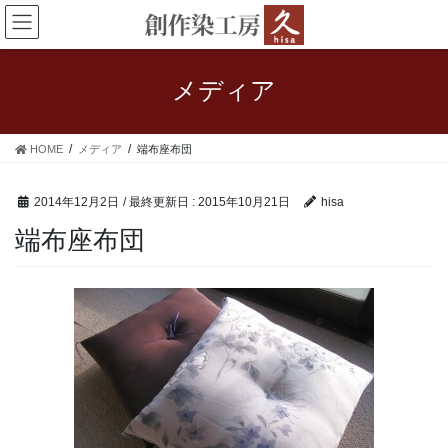
コ
ナ
ン
ビ
テ
ゲ
ン
ー
メディア
ツ
シ
に
ョ
移
ン
HOME
メディア
端布座布団
動
に
移
動
2014年12月2日
/ 最終更新日 :
2015年10月21日
hisa
端布座布団