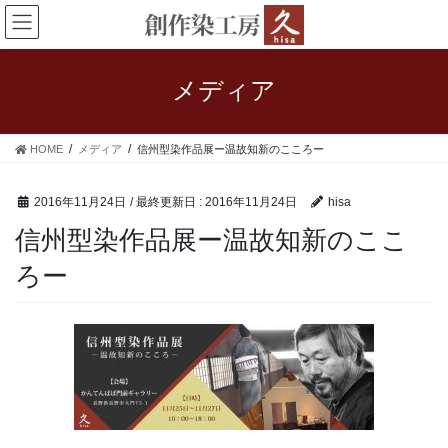
コ
ナ
ン
ビ
テ
ゲ
ン
ー
メディア
ツ
シ
に
ョ
移
ン
HOME
メディア
信州型染作品展ー温故知新のこころー
動
に
移
動
2016年11月24日
/ 最終更新日 :
2016年11月24日
hisa
信州型染作品展ー温故知新のここ
ろー