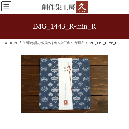
コ
ナ
ン
ビ
テ
ゲ
ン
ー
IMG_1443_R-min_R
ツ
シ
に
ョ
移
ン
HOME
信州伊勢型小紋染め｜創作染工房 久 飯田市
IMG_1443_R-min_R
動
に
移
動