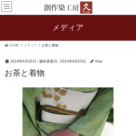
コ
ナ
ン
ビ
テ
ゲ
ン
ー
メディア
ツ
シ
に
ョ
移
ン
HOME
メディア
お茶と着物
動
に
移
動
2014年4月25日
/ 最終更新日 :
2014年4月25日
hisa
お茶と着物